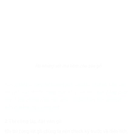
Hệ khung sắt mạ kẽm cho sàn gỗ
Lưu ý khi thi công hệ khung sắt: sau khi cố định hàn các
mối nối sắt, thợ thi công nên xử lý các mối hàn bằng cách
sơn 1 lớp chống rỉ tại các mối nối. Để đảm bảo được đồ
bền của khung xương sắt
2 Thi công lắp đặt ván gỗ
Khi thi công lát gỗ chúng ta nên check kỹ trước về diện tích