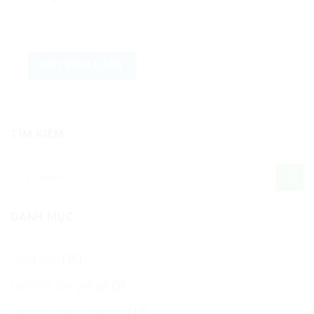
TÌM KIẾM
DANH MỤC
Công trình
(46)
Làm mới bàn ghế gỗ
(5)
Làm mới cửa – cổng gỗ
(11)