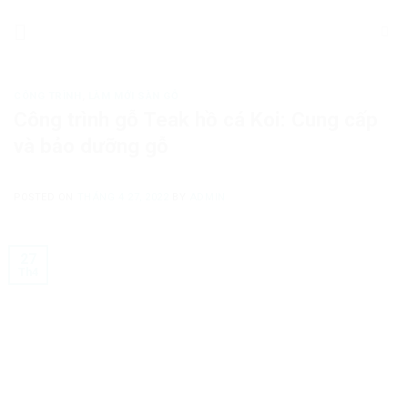
Skip
to
content
CÔNG TRÌNH
,
LÀM MỚI SÀN GỖ
Công trình gỗ Teak hồ cá Koi: Cung cấp
và bảo dưỡng gỗ
POSTED ON
THÁNG 4 27, 2022
BY
ADMIN
27
Th4