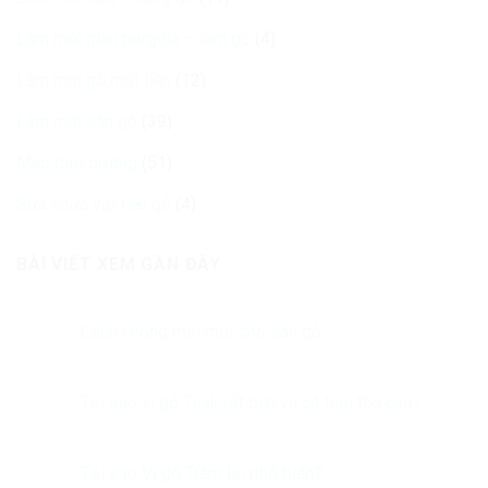
Làm mới giàn pergola – lam gỗ
(4)
Làm mới gỗ mặt tiền
(12)
Làm mới sàn gỗ
(39)
Mẹo bảo dưỡng
(51)
Sửa chữa vật liệu gỗ
(4)
BÀI VIẾT XEM GẦN ĐÂY
Cách chống mối mọt cho sàn gỗ
Tại sao vỉ gỗ Teak rất bền và có tuổi thọ cao?
Tại sao Vỉ gỗ Tràm lại phổ biến?