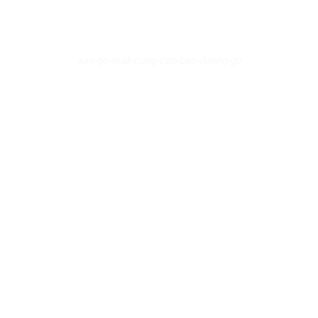
san-go-teak-cung-cap-bao-duong-go