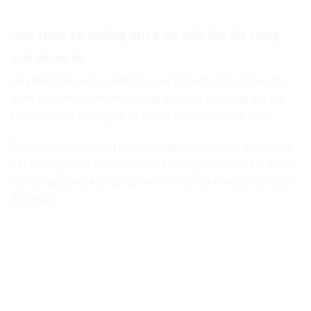
Quy trình và những lưu ý cơ bản khi thi công
1 Hệ khung đỡ
Hệ khung đỡ xung quanh bể cá xử lý nước được chúng tôi
ghim cố định vào thành bê tông sử dụng hệ khung sắt mạ
kẽm 30x60x1.4mm giúp hệ khung được chắc chắn hơn.
Tiếp theo hệ khung rời bên trong được chúng tôi thả xương
sắt khoảng cách 30cm/thanh, hệ khung rời này có thể đóng
mở dể dàng mỗi khi cần để kiểm tra bể xử lý nước một cách
đơn giản.