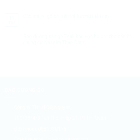
Các loại vỉ gỗ có trên thị trường hiện nay
11
Th4
Bảo dưỡng sàn gỗ Teak khu vực hồ bơi cho căn hộ
chung cư Nassim Thao Dien
BẢO DƯỠNG GỖ
Công ty TNHH CQ Nguyễn
190/38/4/3 Tân Thới Hiệp 21, P.TTH, Quận
Điện thoại: 0981730176
Email: quannguyen@cqnguyen.com