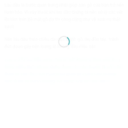
Lau dầu là bước quan trọng nhất giúp sàn gỗ của bạn trở nên
hoàn hảo. Vì vậy trước khi lau dầu chúng ta nên xử lý các vết
lồi lỏm trên bề mặt gỗ do thi công cũng như vệ sinh nó thật
sạch.
Nên lau dầu theo chiều dài của thanh gỗ, lau đều tay, tránh
đứt đoạn gây nên loang lỗ không đều màu sắc
Lưu ý: Khi lau dầu xong chúng mất khoảng thời gian 8-12
tiếng nắng ráo mới sử dụng được. Vì vậy chúng ta nên cẩn
thận về việc thời tiết trong thời gian tới cũng như không
nên đi lại và tránh những vật dụng tiếp xúc với sàn.