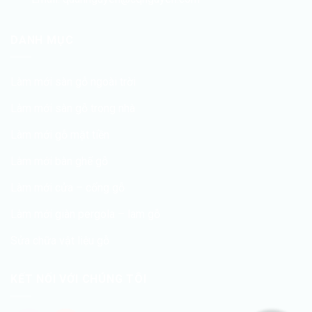
DANH MỤC
Làm mới sàn gỗ ngoài trời
Làm mới sàn gỗ trong nhà
Làm mới gỗ mặt tiền
Làm mới bàn ghế gỗ
Làm mới cửa – cổng gỗ
Làm mới giàn pergola – lam gỗ
Sửa chữa vật liệu gỗ
KẾT NỐI VỚI CHÚNG TÔI