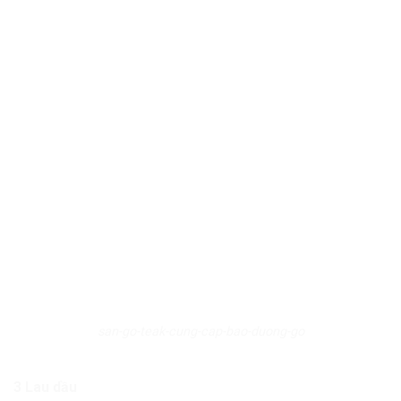
san-go-teak-cung-cap-bao-duong-go
3 Lau dầu