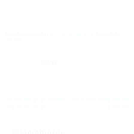
This entry was posted in
Công trình
,
Làm mới sàn gỗ
. Bookmark the
permalink
.
ADMIN
Làm mới bàn ghế gỗ tự nhiên:
Dịch vụ bảo dưỡng, làm mới
Tăng độ bền cho gỗ
gỗ mặt tiền
Để lại một bình luận