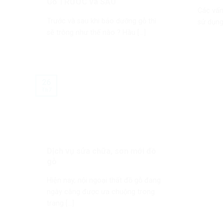
Gỗ TRƯỚC và SAU
Các vấn
Trước và sau khi bảo dưỡng gỗ thì
sử dụng 
sẽ trông như thế nào ? Hầu [...]
26
Th7
Dịch vụ sửa chữa, sơn mới đồ
gỗ
Hiện nay, nội ngoại thất đồ gỗ đang
ngày càng được ưa chuộng trong
trang [...]