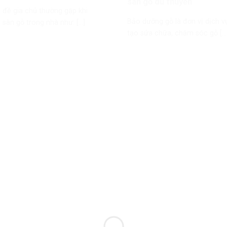
sàn gỗ du thuyền
 đề gia chủ thường gặp khi
Bảo dưỡng gỗ là đơn vị dịch v
sàn gỗ trong nhà như: [...]
tạo sửa chữa, chăm sóc gỗ [...