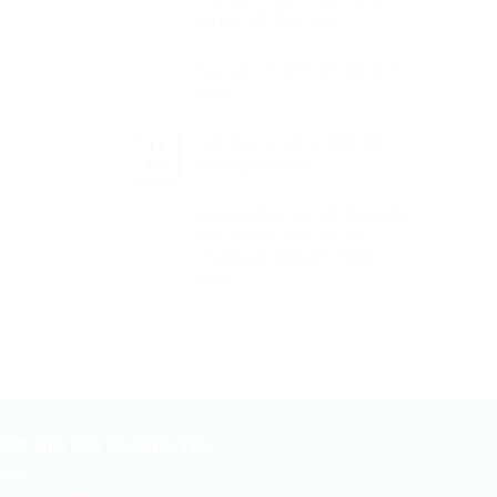
và có tuổi thọ cao?
Tại sao Vỉ gỗ Tràm lại phổ
biến?
Các loại vỉ gỗ có trên thị
11
trường hiện nay
Th4
Bảo dưỡng sàn gỗ Teak khu
vực hồ bơi cho căn hộ
chung cư Nassim Thao
Dien
KẾT NỐI VỚI CHÚNG TÔI