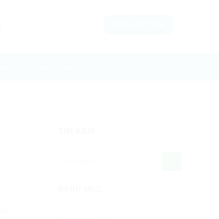
093.641.7070
Á
LAM GỖ
SƠN DẦU CHO GỖ
TÌM KIẾM
DANH MỤC
ng
Công trình
(46)