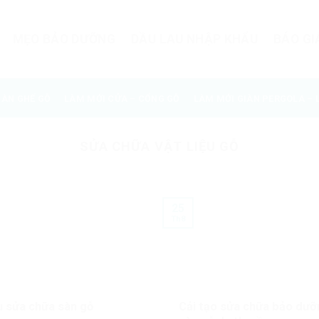
MẸO BẢO DƯỠNG
DẦU LAU NHẬP KHẨU
BÁO GI
BÀN GHẾ GỖ
LÀM MỚI CỬA – CỔNG GỖ
LÀM MỚI GIÀN PERGOLA – 
SỬA CHỮA VẬT LIỆU GỖ
25
Th8
ụ sửa chữa sàn gỗ
Cải tạo sửa chữa bảo dưỡ