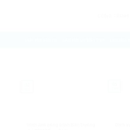
Skip
to
CÔNG TRÌNH
content
LÀM MỚI SÀN GỖ
LÀM MỚI GỖ MẶT TIỀN
LÀM MỚI 
05
02
Th9
Th3
Hình ảnh công trình Bảo Dưỡng
Dịch v