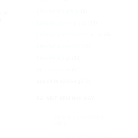
Làm mới bàn ghế gỗ
(5)
ụ cải
]
Làm mới cửa – cổng gỗ
(11)
Làm mới giàn pergola – lam gỗ
(4)
Làm mới gỗ mặt tiền
(12)
Làm mới sàn gỗ
(39)
Mẹo bảo dưỡng
(51)
Sửa chữa vật liệu gỗ
(4)
BÀI VIẾT XEM GẦN ĐÂY
Cách chống mối mọt cho
sàn gỗ
Tại sao vỉ gỗ Teak rất bền