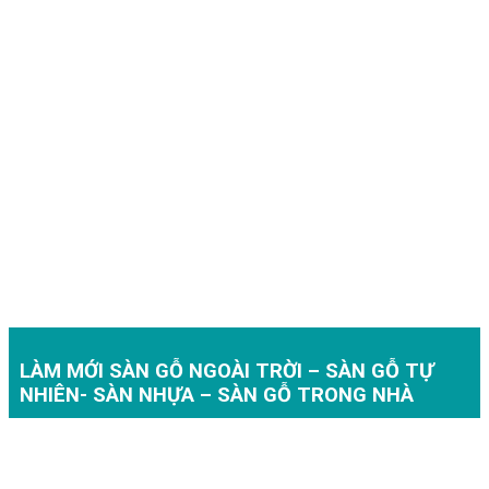
LÀM MỚI SÀN GỖ NGOÀI TRỜI – SÀN GỖ TỰ
NHIÊN- SÀN NHỰA – SÀN GỖ TRONG NHÀ