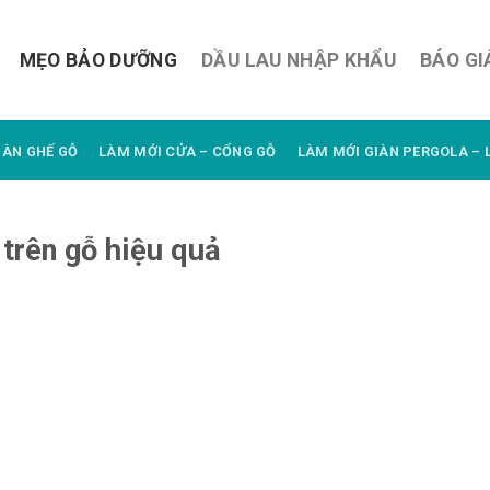
MẸO BẢO DƯỠNG
DẦU LAU NHẬP KHẨU
BÁO GI
BÀN GHẾ GỖ
LÀM MỚI CỬA – CỔNG GỖ
LÀM MỚI GIÀN PERGOLA – 
 trên gỗ hiệu quả