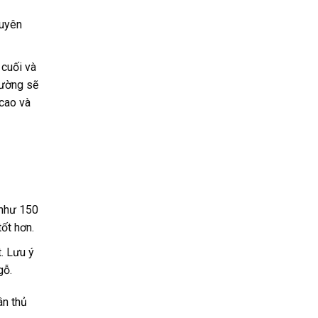
huyên
 cuối và
hường sẽ
cao và
 như 150
ốt hơn.
. Lưu ý
gỗ.
ân thủ