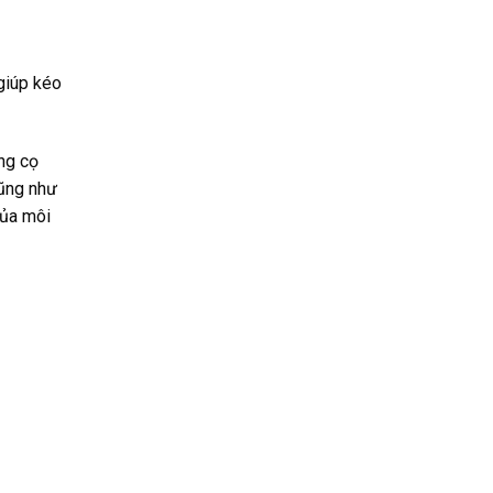
giúp kéo
ng cọ
cũng như
của môi