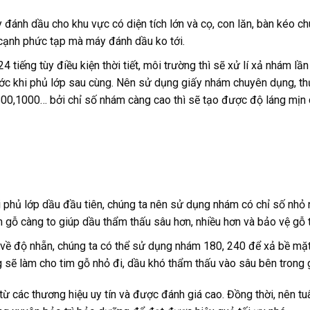
ánh dầu cho khu vực có diện tích lớn và cọ, con lăn, bàn kéo c
cạnh phức tạp mà máy đánh dầu ko tới.
 tiếng tùy điều kiện thời tiết, môi trường thì sẽ xử lí xả nhám lần
ước khi phủ lớp sau cùng. Nên sử dụng giấy nhám chuyên dụng, t
800,1000… bởi chỉ số nhám càng cao thì sẽ tạo được độ láng mịn 
hi phủ lớp dầu đầu tiên, chúng ta nên sử dụng nhám có chỉ số nhỏ
 gỗ càng to giúp dầu thẩm thấu sâu hơn, nhiều hơn và bảo vệ gỗ t
u về độ nhẵn, chúng ta có thể sử dụng nhám 180, 240 để xả bề mặt
g sẽ làm cho tim gỗ nhỏ đi, dầu khó thẩm thấu vào sâu bên trong 
 các thương hiệu uy tín và được đánh giá cao. Đồng thời, nên tu