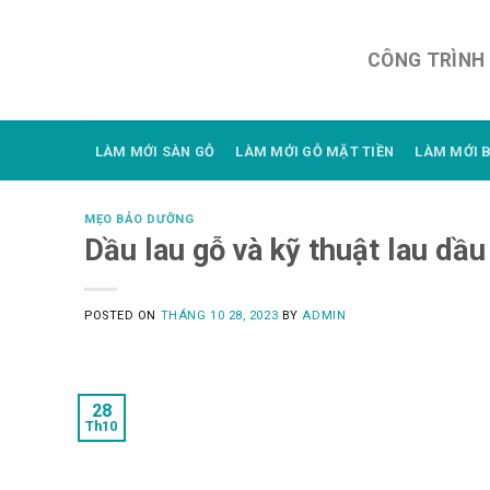
Skip
to
CÔNG TRÌNH
content
LÀM MỚI SÀN GỖ
LÀM MỚI GỖ MẶT TIỀN
LÀM MỚI 
MẸO BẢO DƯỠNG
Dầu lau gỗ và kỹ thuật lau dầu
POSTED ON
THÁNG 10 28, 2023
BY
ADMIN
28
Th10