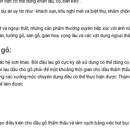
 tiện có thể dùng khăn lau, cọ, bàn kéo…
ự án uy tín như : khách sạn, khu nghỉ mát và biệt thự, nhằm chốn
t và ngoại thất, những sản phẩm thường xuyên tiếp xúc với ánh 
can, tường gỗ, sàn gỗ, giàn hoa, vọng lâu và các vật dụng ngoại thấ
 gỗ:
các hệ sơn khác. Bởi dầu lau gỗ cực kỳ dễ sử dụng có thể dùng cọ
hi lau dầu cho gỗ phải để một khoảng thời gian cho dầu thẩm thấ
rong các xưởng mộc chuyên dụng đều có thể thực hiện được. Thậm 
hể làm được.
o điều kiện cho dầu gỗ thẩm thấu và làm sạch bằng việc hút bụi 