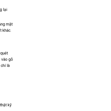
g lại
nắng mặt
t khác.
 quét
u vào gỗ
chí là
thật kỹ