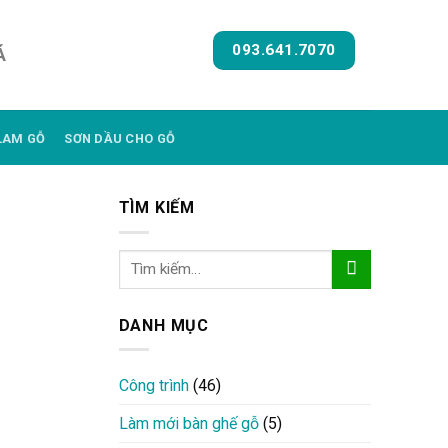
093.641.7070
Á
LAM GỖ
SƠN DẦU CHO GỖ
TÌM KIẾM
DANH MỤC
Công trình
(46)
Làm mới bàn ghế gỗ
(5)