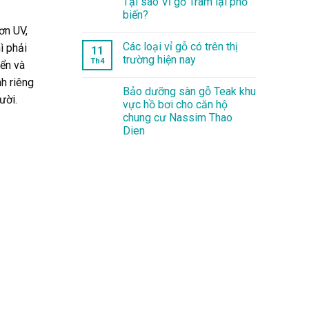
Tại sao Vỉ gỗ Tràm lại phổ
biến?
ơn UV,
Các loại vỉ gỗ có trên thị
ì phải
11
trường hiện nay
Th4
iển và
h riêng
Bảo dưỡng sàn gỗ Teak khu
ười.
vực hồ bơi cho căn hộ
chung cư Nassim Thao
Dien