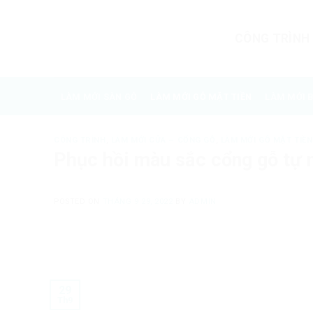
Skip
to
CÔNG TRÌNH
content
LÀM MỚI SÀN GỖ
LÀM MỚI GỖ MẶT TIỀN
LÀM MỚI 
CÔNG TRÌNH
,
LÀM MỚI CỬA – CỔNG GỖ
,
LÀM MỚI GỖ MẶT TIỀN
Phục hồi màu sắc cổng gỗ tự 
POSTED ON
THÁNG 9 29, 2022
BY
ADMIN
29
Th9