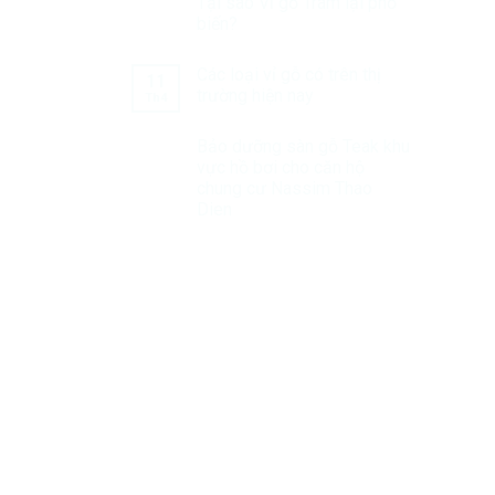
Tại sao Vỉ gỗ Tràm lại phổ
biến?
Các loại vỉ gỗ có trên thị
11
trường hiện nay
Th4
Bảo dưỡng sàn gỗ Teak khu
vực hồ bơi cho căn hộ
chung cư Nassim Thao
Dien