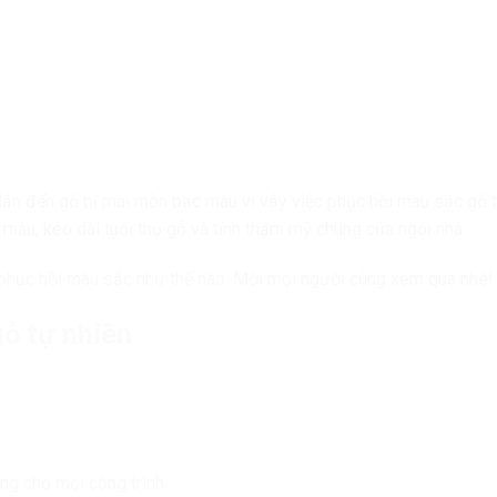
dẫn đến gỗ bị mài mòn bạc màu vì vậy việc phục hồi màu sắc gỗ 
n màu, kéo dài tuổi thọ gỗ và tính thẩm mỹ chung của ngôi nhà.
 phục hồi màu sắc như thế nào. Mời mọi người cùng xem qua nhé!
ỗ tự nhiên
ng cho mọi công trình