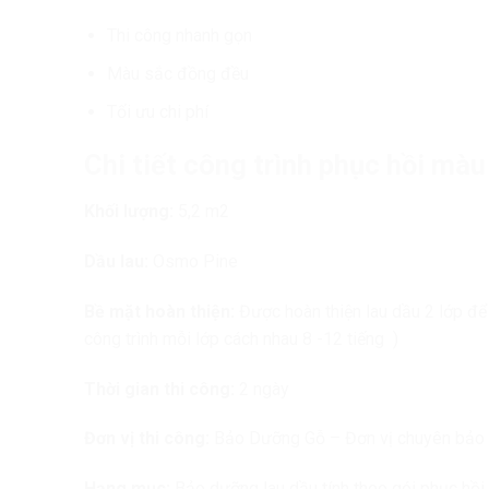
Thi công nhanh gọn
Màu sắc đồng đều
Tối ưu chi phí
Chi tiết công trình phục hồi màu
Khối lượng:
5,2 m2
Dầu lau:
Osmo Pine
Bề mặt hoàn thiện:
Được hoàn thiện lau dầu 2 lớp đ
công trình mỗi lớp cách nhau 8 -12 tiếng )
Thời gian thi công:
2 ngày
Đơn vị thi công:
Bảo Dưỡng Gỗ – Đơn vị chuyên bảo 
Hạng mục:
Bảo dưỡng lau dầu tính theo gói phục hồi