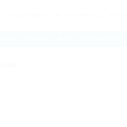
MẸO BẢO DƯỠNG
DẦU LAU NHẬP KHẨU
BÁO GI
BÀN GHẾ GỖ
LÀM MỚI CỬA – CỔNG GỖ
LÀM MỚI GIÀN PERGOLA – 
nhiên