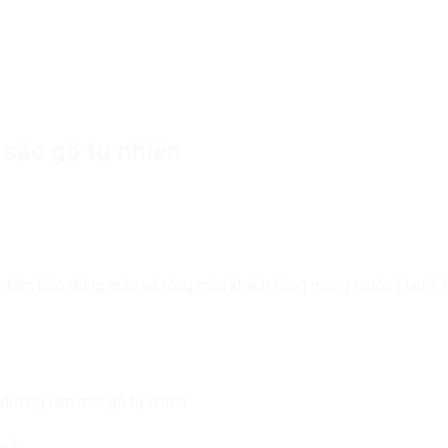
 sắc gỗ tự nhiên
ể đảm bảo đúng mẫu và tông màu khách hàng mong muốn ( lau 2 l
dưỡng làm mới gỗ tự nhiên
 gỗ