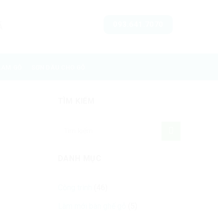
093.641.7070
Á
LAM GỖ
SƠN DẦU CHO GỖ
TÌM KIẾM
DANH MỤC
Công trình
(46)
Làm mới bàn ghế gỗ
(5)