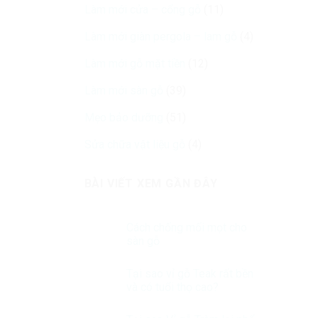
Làm mới cửa – cổng gỗ
(11)
Làm mới giàn pergola – lam gỗ
(4)
Làm mới gỗ mặt tiền
(12)
Làm mới sàn gỗ
(39)
Mẹo bảo dưỡng
(51)
Sửa chữa vật liệu gỗ
(4)
BÀI VIẾT XEM GẦN ĐÂY
Cách chống mối mọt cho
sàn gỗ
Tại sao vỉ gỗ Teak rất bền
và có tuổi thọ cao?