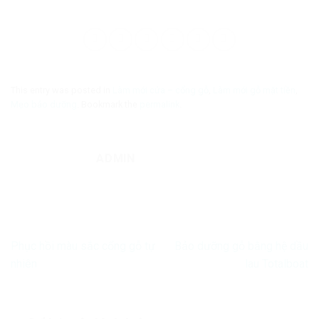
This entry was posted in
Làm mới cửa – cổng gỗ
,
Làm mới gỗ mặt tiền
,
Mẹo bảo dưỡng
. Bookmark the
permalink
.
ADMIN
Phục hồi màu sắc cổng gỗ tự
Bảo dưỡng gỗ bằng hệ dầu
nhiên
lau Totalboat