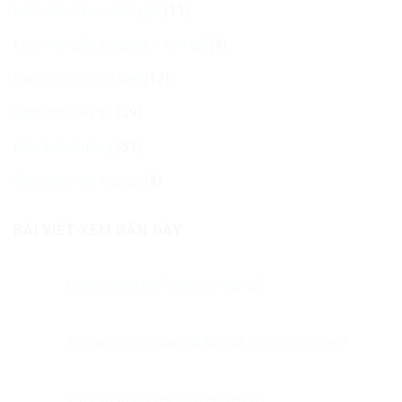
Làm mới cửa – cổng gỗ
(11)
Làm mới giàn pergola – lam gỗ
(4)
Làm mới gỗ mặt tiền
(12)
Làm mới sàn gỗ
(39)
Mẹo bảo dưỡng
(51)
Sửa chữa vật liệu gỗ
(4)
BÀI VIẾT XEM GẦN ĐÂY
Cách chống mối mọt cho sàn gỗ
Tại sao vỉ gỗ Teak rất bền và có tuổi thọ cao?
Tại sao Vỉ gỗ Tràm lại phổ biến?