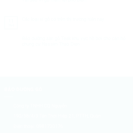
Các loại vỉ gỗ có trên thị trường hiện nay
11
Th4
Bảo dưỡng sàn gỗ Teak khu vực hồ bơi cho căn hộ
chung cư Nassim Thao Dien
BẢO DƯỠNG GỖ
Công ty TNHH CQ Nguyễn
190/38/4/3 Tân Thới Hiệp 21, P.TTH, Quận
Điện thoại: 0981730176