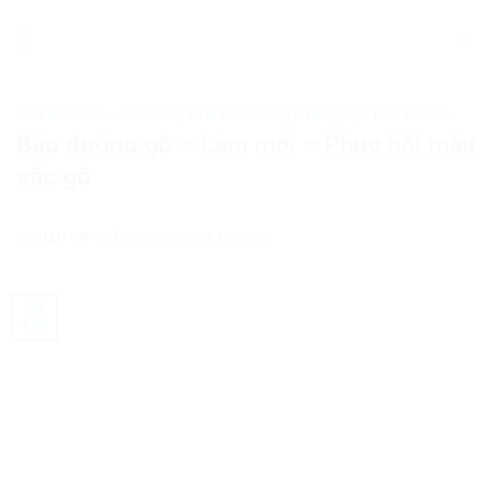
Skip
to
content
LÀM MỚI CỬA – CỔNG GỖ
,
LÀM MỚI GỖ MẶT TIỀN
,
MẸO BẢO DƯỠNG
Bảo dưỡng gỗ – Làm mới – Phục hồi màu
sắc gỗ
POSTED ON
THÁNG 9 29, 2022
BY
ADMIN
29
Th9