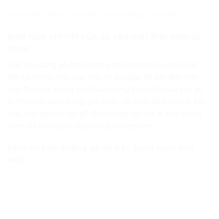
Xem thêm: Bao lâu thì nên bảo dưỡng gỗ tự nhiên
Biểu hiện chi tiết của gỗ sau một thời gian sử
dụng
Việc ứng dụng gỗ cho không gian ngoài trời lâu ngày dẫn
đến gỗ bị mài mòn, bạc màu và lâu ngày sẽ dẫn đến nấm
mốc thối rửa. Vì vậy việc bảo dưỡng, phục hồi màu sắc gỗ
tự nhiên rất quan trọng, góp phần cải thiện độ tươi mới, bền
màu, kéo dài tuổi thọ gỗ. Quan trọng hơn hết là duy trì tính
thẩm mỹ chung của ngôi nhà qua hàng năm.
Dịch vụ bảo dưỡng gỗ và các hạng mục làm
mới