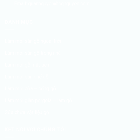
Email: quannguyen@cqnguyen.com
DANH MỤC
Làm mới sàn gỗ ngoài trời
Làm mới sàn gỗ trong nhà
Làm mới gỗ mặt tiền
Làm mới bàn ghế gỗ
Làm mới cửa – cổng gỗ
Làm mới giàn pergola – lam gỗ
Sửa chữa vật liệu gỗ
KẾT NỐI VỚI CHÚNG TÔI