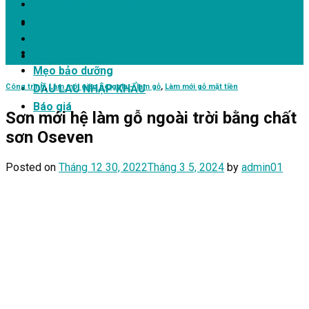
Làm mới bàn ghế gỗ
Làm mới cửa – cổng gỗ
Làm mới giàn pergola – lam gỗ
Công trình
Sơn dầu cho gỗ
Mẹo bảo dưỡng
Công trình
,
Làm mới giàn pergola – lam gỗ
,
Làm mới gỗ mặt tiền
DẦU LAU NHẬP KHẨU
Báo giá
Sơn mới hệ làm gỗ ngoài trời bằng chất
sơn Oseven
Posted on
Tháng 12 30, 2022
Tháng 3 5, 2024
by
admin01