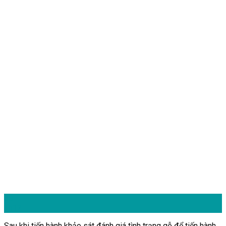
30
Th12
Sau khi tiến hành khảo sát đánh giá tình trạng gỗ để tiến hành