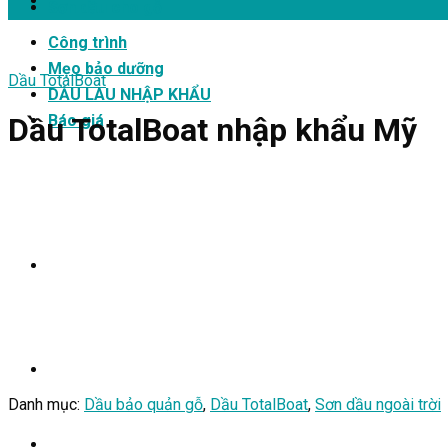
Sơn dầu cho gỗ
Công trình
Mẹo bảo dưỡng
Dầu TotalBoat
DẦU LAU NHẬP KHẨU
Báo giá
Dầu TotalBoat nhập khẩu Mỹ
Danh mục:
Dầu bảo quản gỗ
,
Dầu TotalBoat
,
Sơn dầu ngoài trời