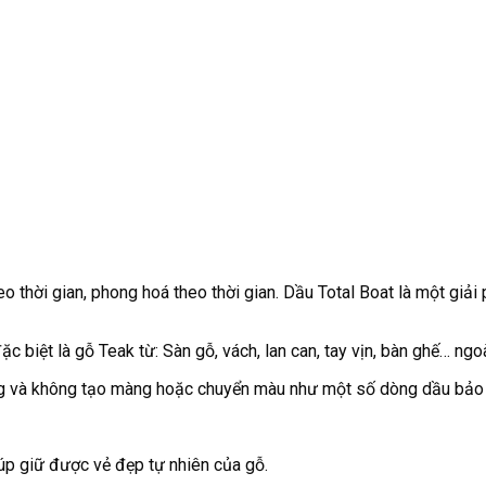
eo thời gian, phong hoá theo thời gian. Dầu Total Boat là một giả
c biệt là gỗ Teak từ: Sàn gỗ, vách, lan can, tay vịn, bàn ghế… ngoài
óng và không tạo màng hoặc chuyển màu như một số dòng dầu bảo
úp giữ được vẻ đẹp tự nhiên của gỗ.