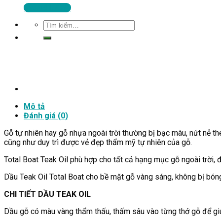
093.641.7070
Tìm
kiếm:
Mô tả
Đánh giá (0)
Gỗ tự nhiên hay gỗ nhựa ngoài trời thường bị bạc màu, nứt nẻ th
cũng như duy trì được vẻ đẹp thẩm mỹ tự nhiên của gỗ.
Total Boat Teak Oil phù hợp cho tất cả hạng mục gỗ ngoài trời, đặ
Dầu Teak Oil Total Boat cho bề mặt gỗ vàng sáng, không bị b
CHI TIẾT DẦU TEAK OIL
Dầu gỗ có màu vàng thẩm thấu, thấm sâu vào từng thớ gỗ để gi